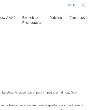
LOGIN
sta AAAI
Exercício
Público
Contatos
Profissional
ribuições, é responsável pela limpeza, umidificação e
tância tóxica desencadeia uma resposta que impedirá esta