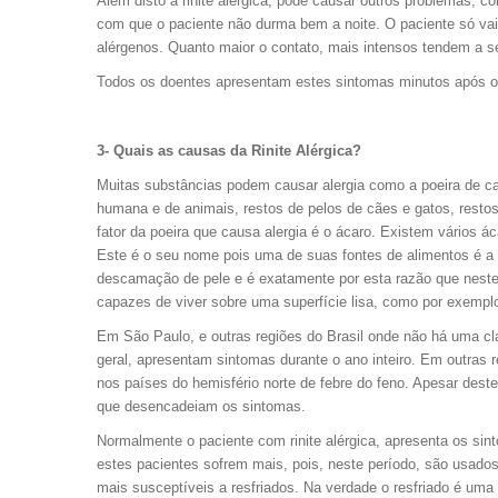
Além disto a rinite alérgica, pode causar outros problemas, c
com que o paciente não durma bem a noite. O paciente só va
alérgenos. Quanto maior o contato, mais intensos tendem a s
Todos os doentes apresentam estes sintomas minutos após o 
3- Quais as causas da Rinite Alérgica?
Muitas substâncias podem causar alergia como a poeira de casa
humana e de animais, restos de pelos de cães e gatos, restos
fator da poeira que causa alergia é o ácaro. Existem vários á
Este é o seu nome pois uma de suas fontes de alimentos é 
descamação de pele e é exatamente por esta razão que nestes
capazes de viver sobre uma superfície lisa, como por exempl
Em São Paulo, e outras regiões do Brasil onde não há uma cla
geral, apresentam sintomas durante o ano inteiro. Em outras r
nos países do hemisfério norte de febre do feno. Apesar des
que desencadeiam os sintomas.
Normalmente o paciente com rinite alérgica, apresenta os si
estes pacientes sofrem mais, pois, neste período, são usado
mais susceptíveis a resfriados. Na verdade o resfriado é uma