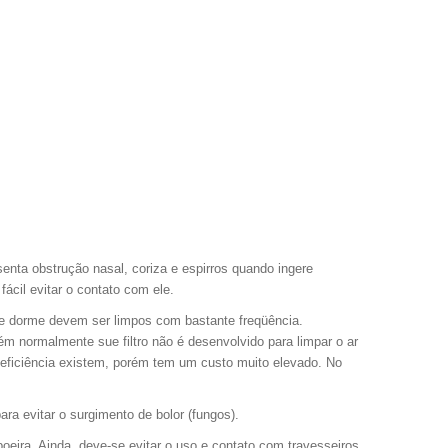
enta obstrução nasal, coriza e espirros quando ingere
fácil evitar o contato com ele.
te dorme devem ser limpos com bastante freqüência.
m normalmente sue filtro não é desenvolvido para limpar o ar
a eficiência existem, porém tem um custo muito elevado. No
ra evitar o surgimento de bolor (fungos).
oeira. Ainda, deve-se evitar o uso e contato com travesseiros