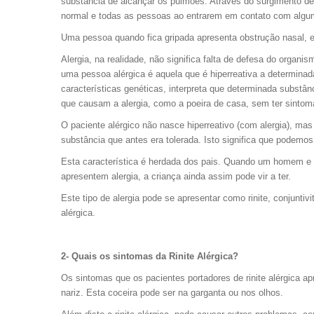
substância de alcançar os pulmões. Através do surgimento de
normal e todas as pessoas ao entrarem em contato com algu
Uma pessoa quando fica gripada apresenta obstrução nasal, es
Alergia, na realidade, não significa falta de defesa do orga
uma pessoa alérgica é aquela que é hiperreativa a determina
características genéticas, interpreta que determinada substâ
que causam a alergia, como a poeira de casa, sem ter sinto
O paciente alérgico não nasce hiperreativo (com alergia), mas
substância que antes era tolerada. Isto significa que podemo
Esta característica é herdada dos pais. Quando um homem e u
apresentem alergia, a criança ainda assim pode vir a ter.
Este tipo de alergia pode se apresentar como rinite, conjunti
alérgica.
2- Quais os sintomas da Rinite Alérgica?
Os sintomas que os pacientes portadores de rinite alérgica a
nariz. Esta coceira pode ser na garganta ou nos olhos.