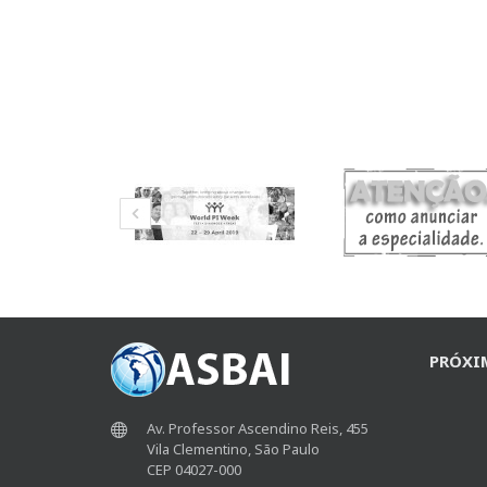
PRÓXI
Av. Professor Ascendino Reis, 455
Vila Clementino, São Paulo
CEP 04027-000