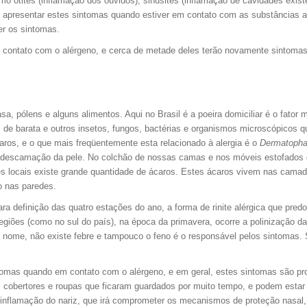
omo otites (inflamação dos ouvidos), sinusites (inflamação de cavidades exist
i apresentar estes sintomas quando estiver em contato com as substâncias 
er os sintomas.
contato com o alérgeno, e cerca de metade deles terão novamente sintomas 
, pólens e alguns alimentos. Aqui no Brasil é a poeira domiciliar é o fator 
 de barata e outros insetos, fungos, bactérias e organismos microscópicos q
caros, e o que mais freqüentemente esta relacionado à alergia é o
Dermatopha
a descamação da pele. No colchão de nossas camas e nos móveis estofado
 locais existe grande quantidade de ácaros. Estes ácaros vivem nas camada
o nas paredes.
ra definição das quatro estações do ano, a forma de rinite alérgica que pr
egiões (como no sul do país), na época da primavera, ocorre a polinização da
te nome, não existe febre e tampouco o feno é o responsável pelos sintomas.
ntomas quando em contato com o alérgeno, e em geral, estes sintomas são pro
s cobertores e roupas que ficaram guardados por muito tempo, e podem estar
 inflamação do nariz, que irá comprometer os mecanismos de proteção nasal, 