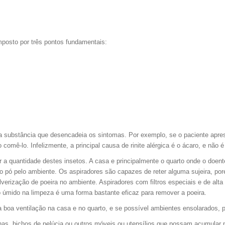
mposto por três pontos fundamentais:
m a substância que desencadeia os sintomas. Por exemplo, se o paciente apres
omê-lo. Infelizmente, a principal causa de rinite alérgica é o ácaro, e não é 
 a quantidade destes insetos. A casa e principalmente o quarto onde o doen
pó pelo ambiente. Os aspiradores são capazes de reter alguma sujeira, poré
lverização de poeira no ambiente. Aspiradores com filtros especiais e de alt
o úmido na limpeza é uma forma bastante eficaz para remover a poeira.
 boa ventilação na casa e no quarto, e se possível ambientes ensolarados, pa
inas, bichos de pelúcia ou outros móveis ou utensílios que possam acumular p