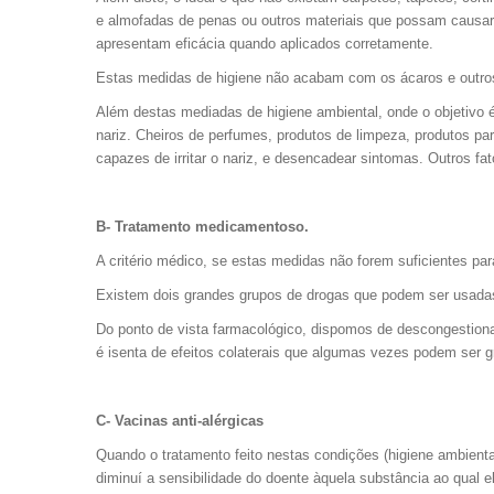
e almofadas de penas ou outros materiais que possam causar 
apresentam eficácia quando aplicados corretamente.
Estas medidas de higiene não acabam com os ácaros e outro
Além destas mediadas de higiene ambiental, onde o objetivo é
nariz. Cheiros de perfumes, produtos de limpeza, produtos pa
capazes de irritar o nariz, e desencadear sintomas. Outros f
B- Tratamento medicamentoso.
A critério médico, se estas medidas não forem suficientes pa
Existem dois grandes grupos de drogas que podem ser usadas.
Do ponto de vista farmacológico, dispomos de descongestiona
é isenta de efeitos colaterais que algumas vezes podem ser gr
C- Vacinas anti-alérgicas
Quando o tratamento feito nestas condições (higiene ambienta
diminuí a sensibilidade do doente àquela substância ao qual