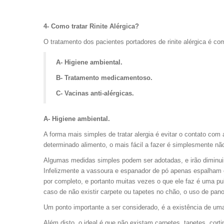
4- Como tratar Rinite Alérgica?
O tratamento dos pacientes portadores de rinite alérgica é co
A- Higiene ambiental.
B- Tratamento medicamentoso.
C- Vacinas anti-alérgicas.
A- Higiene ambiental.
A forma mais simples de tratar alergia é evitar o contato co
determinado alimento, o mais fácil a fazer é simplesmente não c
Algumas medidas simples podem ser adotadas, e irão diminuir
Infelizmente a vassoura e espanador de pó apenas espalham o 
por completo, e portanto muitas vezes o que ele faz é uma pu
caso de não existir carpete ou tapetes no chão, o uso de pan
Um ponto importante a ser considerado, é a existência de uma
Além disto, o ideal é que não existam carpetes, tapetes, cort