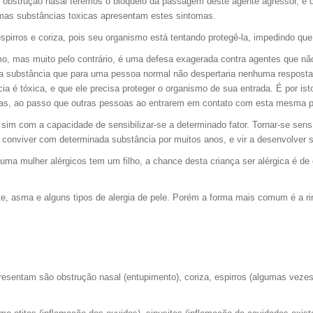
 obstrução nasal teremos o bloqueio da passagem deste agente agressor, e do
mas substâncias toxicas apresentam estes sintomas.
pirros e coriza, pois seu organismo está tentando protegê-la, impedindo qu
nismo, mas muito pelo contrário, é uma defesa exagerada contra agentes que 
da substância que para uma pessoa normal não despertaria nenhuma resposta
ncia é tóxica, e que ele precisa proteger o organismo de sua entrada. É por
mas, ao passo que outras pessoas ao entrarem em contato com esta mesma po
 sim com a capacidade de sensibilizar-se a determinado fator. Tornar-se sens
s conviver com determinada substância por muitos anos, e vir a desenvolver
ma mulher alérgicos tem um filho, a chance desta criança ser alérgica é d
vite, asma e alguns tipos de alergia de pele. Porém a forma mais comum é a r
presentam são obstrução nasal (entupimento), coriza, espirros (algumas vezes