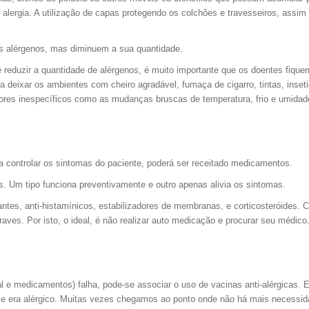
alergia. A utilização de capas protegendo os colchões e travesseiros, assim
s alérgenos, mas diminuem a sua quantidade.
 reduzir a quantidade de alérgenos, é muito importante que os doentes fiquem
ra deixar os ambientes com cheiro agradável, fumaça de cigarro, tintas, inse
atores inespecíficos como as mudanças bruscas de temperatura, frio e umidad
ra controlar os sintomas do paciente, poderá ser receitado medicamentos.
 Um tipo funciona preventivamente e outro apenas alivia os sintomas.
ntes, anti-histamínicos, estabilizadores de membranas, e corticosteróides.
aves. Por isto, o ideal, é não realizar auto medicação e procurar seu médico
l e medicamentos) falha, pode-se associar o uso de vacinas anti-alérgicas. 
 ele era alérgico. Muitas vezes chegamos ao ponto onde não há mais necess