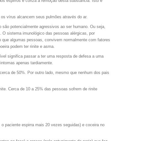
s espirros e coriza a remoção desta substância. Isto é
e os vírus alcancem seus pulmões através do ar.
não são potencialmente agressivos ao ser humano. Ou seja,
. O sistema imunológico das pessoas alérgicas, por
 isto que algumas pessoas, convivem normalmente com fatores
eira podem ter rinite e asma.
ível significa passar a ter uma resposta de defesa a uma
 sintomas apenas tardiamente.
e cerca de 50%. Por outro lado, mesmo que nenhum dos pais
inite. Cerca de 10 a 25% das pessoas sofrem de rinite
 o paciente espirra mais 20 vezes seguidas) e coceira no