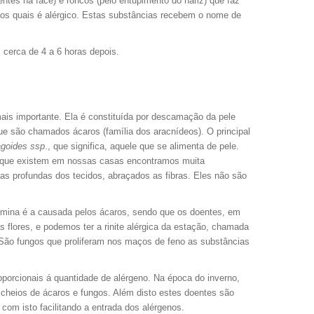
entes na face) e roncos (pelo entupimento do nariz) que faz
aos quais é alérgico. Estas substâncias recebem o nome de
cerca de 4 a 6 horas depois.
mais importante. Ela é constituída por descamação da pele
ue são chamados ácaros (família dos aracnídeos). O principal
goides ssp
., que significa, aquele que se alimenta de pele.
s que existem em nossas casas encontramos muita
s profundas dos tecidos, abraçados as fibras. Eles não são
edomina é a causada pelos ácaros, sendo que os doentes, em
s flores, e podemos ter a rinite alérgica da estação, chamada
 São fungos que proliferam nos maços de feno as substâncias
porcionais á quantidade de alérgeno. Na época do inverno,
 cheios de ácaros e fungos. Além disto estes doentes são
com isto facilitando a entrada dos alérgenos.